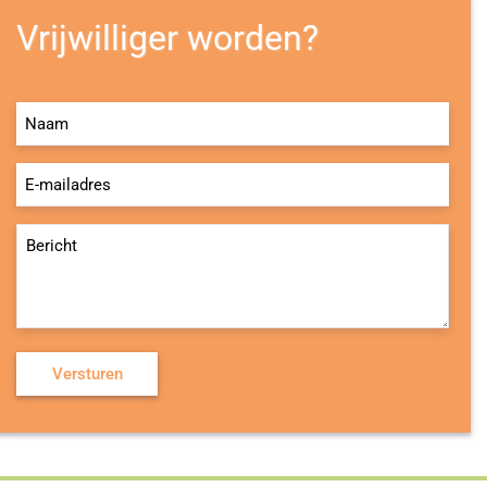
Vrijwilliger worden?
Naam
(Vereist)
E-
mailadres
(Vereist)
Bericht