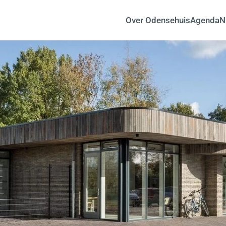
Over Odensehuis
Agenda
N