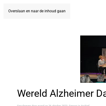
Overslaan en naar de inhoud gaan
Wereld Alzheimer Da
Geschreven door
guard
op
26 oktober 2023
. Gepost in
Archief
.