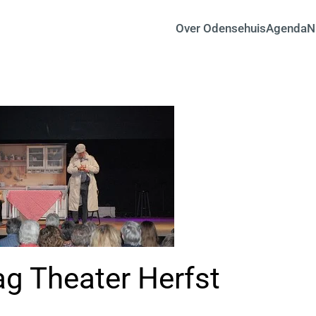
Over Odensehuis
Agenda
N
g Theater Herfst