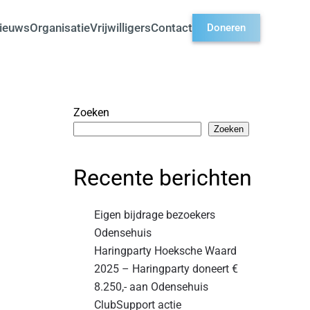
ieuws
Organisatie
Vrijwilligers
Contact
Doneren
Zoeken
Zoeken
Recente berichten
Eigen bijdrage bezoekers
Odensehuis
Haringparty Hoeksche Waard
2025 – Haringparty doneert €
8.250,- aan Odensehuis
ClubSupport actie